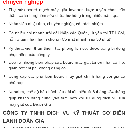
chuyên nghiệp
Thợ sửa board mạch máy giặt inverter được tuyển chọn cẩn
thận, có kinh nghiệm sửa chữa hư hỏng trong nhiều năm qua.
Nhân viên nhiệt tình, chuyên nghiệp, có trách nhiệm.
Có nhiều chi nhánh trải dài khắp các Quận, Huyện tại TP.HCM,
hỗ trợ tận nhà nhanh chóng (Có mặt nhanh sau 30 phút).
Kỹ thuật viên thân thiện, tác phong lịch sự, được trang bị đồng
phục riêng của công ty.
Đưa ra những biện pháp sửa board máy giặt tối ưu nhất có thể,
giảm bớt chi phí không đáng có.
Cung cấp các phụ kiện board máy giặt chính hãng với giá cả
phù hợp.
Ngoài ra, chế độ bảo hành lâu dài tối thiểu từ 6 tháng -24 tháng
giúp khách hàng cũng yên tâm hơn khi sử dụng dịch vụ sửa
máy giặt của
Đoàn Gia
CÔNG TY TNHH DỊCH VỤ KỸ THUẬT CƠ ĐIỆN
LẠNH ĐOÀN GIA