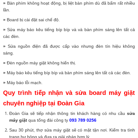
»
Bàn phím không hoạt động, bị liệt bàn phím dù đã bấm rất nhiều
lần.
»
Board bị cài đặt sai chế độ.
»
Sửa máy báo kêu tiếng bíp bíp và và bàn phím sáng lên tất cả
các đèn.
»
Sửa nguồn điện đã được cấp vào nhưng đèn tín hiệu không
sáng.
»
Đèn nguồn máy giặt không hiển thị.
»
Máy báo kêu tiếng bíp bíp và bàn phím sáng lên tất cả các đèn.
»
Máy báo lỗi mạch.
Quy trình tiếp nhận và sửa board máy giặt
chuyên nghiệp tại Đoàn Gia
Đoàn Gia
sẽ tiếp nhận thông tin khách hàng có nhu cầu
sửa
máy giặt
qua tổng đài công ty
093 789 0256
Sau 30 phút,
thợ sửa máy giặt
sẽ có mặt tận nơi. Kiểm tra tình
trạng hư hỏng và đưa ra giải pháp hợp lý.