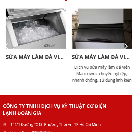
SỬA MÁY LÀM ĐÁ VIÊN ELIP
SỬA MÁY LÀM ĐÁ VIÊN MANITOWOC
Dịch vụ sửa máy làm đá viên
Manitowoc chuyên nghiệp,
nhanh chóng, sử dụng linh kiện
chính hãng. Đội ngũ kỹ thuật
Doàn Gia giàu kinh nghiệm, hỗ
trợ tận nơi.
CÔNG TY TNHH DỊCH VỤ KỸ THUẬT CƠ ĐIỆN
LẠNH ĐOÀN GIA
141/1 Đường TX13, Phường Thới An, TP Hồ Chí Minh