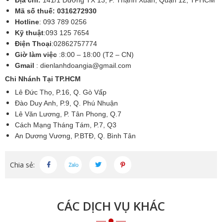
Địa chỉ:
141/1 Đường TX 13, P. Thạnh Xuân, Quận 12, TPHCM
Mã số thuế: 0316272930
Hotline
: 093 789 0256
Kỹ thuật
:093 125 7654
Điện Thoại
:02862757774
Giờ làm việc
:8:00 – 18:00 (T2 – CN)
Gmail
:
dienlanhdoangia@gmail.com
Chi Nhánh Tại TP.HCM
Lê Đức Thọ, P.16, Q. Gò Vấp
Đào Duy Anh, P.9, Q. Phú Nhuận
Lê Văn Lương, P. Tân Phong, Q.7
Cách Mạng Tháng Tám, P.7, Q3
An Dương Vương, P.BTĐ, Q. Bình Tân
Chia sẻ:
CÁC DỊCH VỤ KHÁC