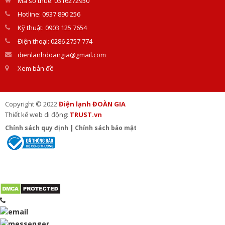
Mã số thuế: 0316272930
Hotline: 0937 890 256
Kỹ thuật: 0903 125 7654
Điện thoại: 0286 2757 774
dienlanhdoangia@gmail.com
Xem bản đồ
Copyright © 2022
Điện lạnh ĐOÀN GIA
Thiết kế web di động:
TRUST.vn
Chính sách quy định
|
Chính sách bảo mật