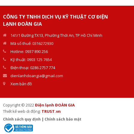
Doàn Gia giàu kinh nghiệm, hỗ
trợ tận nơi.
CÔNG TY TNHH DỊCH VỤ KỸ THUẬT CƠ ĐIỆN
LẠNH ĐOÀN GIA
141/1 Đường TX13, Phường Thới An, TP Hồ Chí Minh
Mã số thuế: 0316272930
Hotline: 0937 890 256
Kỹ thuật: 0903 125 7654
Điện thoại: 0286 2757 774
dienlanhdoangia@gmail.com
Xem bản đồ
Copyright © 2022
Điện lạnh ĐOÀN GIA
Thiết kế web di động:
TRUST.vn
Chính sách quy định
|
Chính sách bảo mật