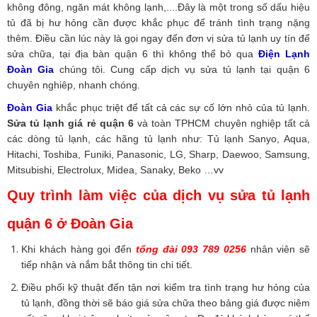
không đông, ngăn mát không lạnh,....Đây là một trong số dấu hiệu
tủ đã bị hư hỏng cần được khắc phục để tránh tình trạng nặng
thêm. Điều cần lúc này là gọi ngay đến đơn vị sửa tủ lạnh uy tín để
sửa chữa, tại địa bàn quận 6 thì không thể bỏ qua
Điện Lạnh
Đoàn Gia
chúng tôi. Cung cấp dịch vụ sửa tủ lạnh tại quận 6
chuyên nghiêp, nhanh chóng.
Đoàn Gia
khắc phục triệt để tất cả các sự cố lớn nhỏ của tủ lạnh.
Sửa tủ lạnh giá rẻ quận 6
và toàn TPHCM chuyên nghiệp tất cả
các dòng tủ lạnh, các hãng tủ lạnh như: Tủ lạnh Sanyo, Aqua,
Hitachi, Toshiba, Funiki, Panasonic, LG, Sharp, Daewoo, Samsung,
Mitsubishi, Electrolux, Midea, Sanaky, Beko …vv
Quy trình làm việc của dịch vụ sửa tủ lạnh
quận 6 ở Đoàn Gia
Khi khách hàng gọi đến
tổng đài 093 789 0256
nhân viên sẽ
tiếp nhận và nắm bắt thông tin chi tiết.
Điều phối kỹ thuật đến tận nơi kiểm tra tình trạng hư hỏng của
tủ lạnh, đồng thời sẽ báo giá sửa chữa theo bảng giá được niêm