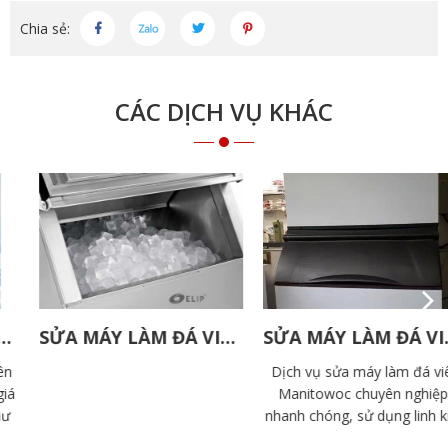
Chia sẻ:
CÁC DỊCH VỤ KHÁC
SỬA MÁY LÀM ĐÁ VIÊN ELIP
SỬA MÁY LÀM ĐÁ VIÊN MANITOWOC
Dịch vụ sửa máy làm đá viên
Manitowoc chuyên nghiệp,
nhanh chóng, sử dụng linh kiện
chính hãng. Đội ngũ kỹ thuật