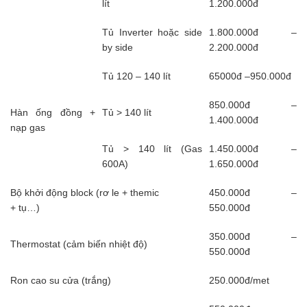
lít
1.200.000đ
Tủ Inverter hoặc side
1.800.000đ –
by side
2.200.000đ
Tủ 120 – 140 lít
65000đ –950.000đ
850.000đ –
Hàn ống đồng +
Tủ > 140 lít
1.400.000đ
nạp gas
Tủ > 140 lít (Gas
1.450.000đ –
600A)
1.650.000đ
Bộ khởi động block (rơ le + themic
450.000đ –
+ tụ…)
550.000đ
350.000đ –
Thermostat (cảm biến nhiệt độ)
550.000đ
Ron cao su cửa (trắng)
250.000đ/met