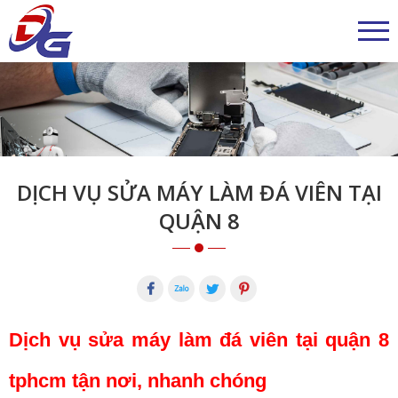
DỊCH VỤ SỬA MÁY LÀM ĐÁ VIÊN TẠI
QUẬN 8
Dịch vụ sửa máy làm đá viên tại quận 8
tphcm tận nơi, nhanh chóng