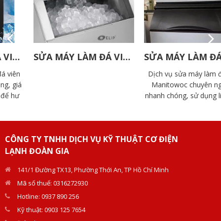
SỬA MÁY LÀM ĐÁ VIÊN ELIP
SỬA MÁY LÀM ĐÁ VIÊN MANITOWOC
Dịch vụ sửa máy làm đá viên
Manitowoc chuyên nghiệp,
nhanh chóng, sử dụng linh kiện
chính hãng. Đội ngũ kỹ thuật
Doàn Gia giàu kinh nghiệm, hỗ
trợ tận nơi.
CÔNG TY TNHH DỊCH VỤ KỸ THUẬT CƠ ĐIỆN
LẠNH ĐOÀN GIA
141/1 Đường TX13, Phường Thới An, TP Hồ Chí Minh
Mã số thuế: 0316272930
Hotline: 0937 890 256
Kỹ thuật: 0903 125 7654