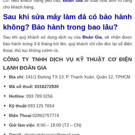
Có. Nếu khách hàng yêu cầu,
Đoàn Gia
sẽ xuất hóa đơn rõ ràng
cho khách hàng.
Sau khi sửa máy làm đá có bảo hành
không? Bảo hành trong bao lâu?
Sau khi quý khách sử dụng dịch vụ của
Đoàn Gia
, sẽ nhận được
bảo hành trong 3-6 tháng trở lên, quý khách chỉ cần đọc lại số điện
thoại, thủ tục không rườm rà.
CÔNG TY TNHH DỊCH VỤ KỸ THUẬT CƠ ĐIỆN
LẠNH ĐOÀN GIA
Địa chỉ
: 141/1 Đường TX 13, P. Thạnh Xuân, Quận 12, TPHCM
Mã số thuế: 0316272930
Hotline
: 093 789 0256
Kỹ thuật
:093 125 7654
Điện Thoại
:02862757774
Giờ làm việc
:8:00 – 18:00 (T2 – CN)
Gmail
:
dienlanhdoangia@gmail.com