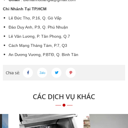
Chi Nhánh Tại TP.HCM
Lê Đức Thọ, P.16, Q. Gò Vấp
Đào Duy Anh, P.9, Q. Phú Nhuận
Lê Văn Lương, P. Tân Phong, Q.7
Cách Mạng Tháng Tám, P.7, Q3
An Dương Vương, P.BTĐ, Q. Bình Tân
Chia sẻ:
CÁC DỊCH VỤ KHÁC