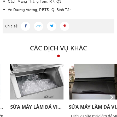
Cách Mạng Tháng Tám, P.7, Q3
An Dương Vương, P.BTĐ, Q. Bình Tân
Chia sẻ:
CÁC DỊCH VỤ KHÁC
SỬA MÁY LÀM ĐÁ VIÊN ELIP
SỬA MÁY LÀM ĐÁ VIÊN MANITOWOC
Dịch vụ sửa máy làm đá viên