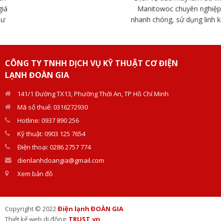
Manitowoc chuyên nghiệp,
nhanh chóng, sử dụng linh kiện
chính hãng. Đội ngũ kỹ thuật
Doàn Gia giàu kinh nghiệm, hỗ
trợ tận nơi.
CÔNG TY TNHH DỊCH VỤ KỸ THUẬT CƠ ĐIỆN
LẠNH ĐOÀN GIA
141/1 Đường TX13, Phường Thới An, TP Hồ Chí Minh
Mã số thuế: 0316272930
Hotline: 0937 890 256
Kỹ thuật: 0903 125 7654
Điện thoại: 0286 2757 774
dienlanhdoangia@gmail.com
Xem bản đồ
Copyright © 2022
Điện lạnh ĐOÀN GIA
Thiết kế web di động:
TRUST.vn