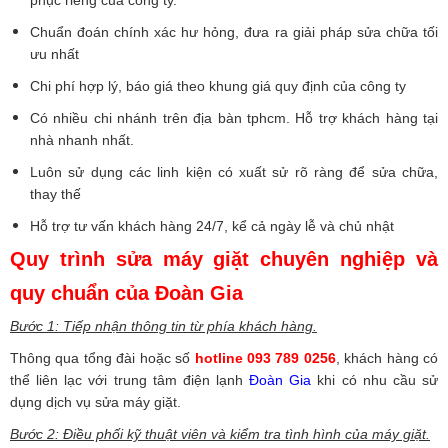
phục riêng của công ty.
Chuẩn đoán chính xác hư hỏng, đưa ra giải pháp sửa chữa tối
ưu nhất
Chi phí hợp lý, báo giá theo khung giá quy định của công ty
Có nhiều chi nhánh trên địa bàn tphcm. Hỗ trợ khách hàng tại
nhà nhanh nhất.
Luôn sử dụng các linh kiện có xuất sử rõ ràng để sửa chữa,
thay thế
Hỗ trợ tư vấn khách hàng 24/7, kể cả ngày lễ và chủ nhật
Quy trình sửa máy giặt chuyên nghiệp và
quy chuẩn của Đoàn Gia
Bước 1: Tiếp nhận thông tin từ phía khách hàng.
Thông qua tổng đài hoặc số
hotline 093 789 0256
, khách hàng có
thể liên lạc với trung tâm điện lạnh
Đoàn Gia
khi có nhu cầu sử
dụng dịch vụ sửa máy giặt.
Bước 2: Điều phối kỹ thuật viên và kiểm tra tình hình của máy giặt.