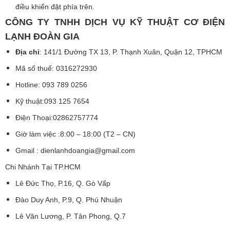
điều khiển đặt phía trên.
CÔNG TY TNHH DỊCH VỤ KỸ THUẬT CƠ ĐIỆN
LẠNH ĐOÀN GIA
Địa chỉ
: 141/1 Đường TX 13, P. Thạnh Xuân, Quận 12, TPHCM
Mã số thuế: 0316272930
Hotline: 093 789 0256
Kỹ thuật:093 125 7654
Điện Thoại:02862757774
Giờ làm việc :8:00 – 18:00 (T2 – CN)
Gmail :
dienlanhdoangia@gmail.com
Chi Nhánh Tại TP.HCM
Lê Đức Thọ, P.16, Q. Gò Vấp
Đào Duy Anh, P.9, Q. Phú Nhuận
Lê Văn Lương, P. Tân Phong, Q.7