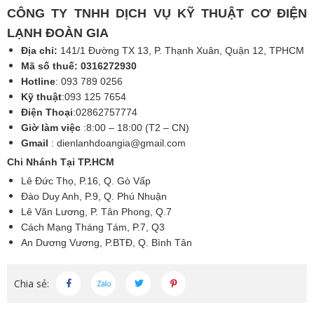
CÔNG TY TNHH DỊCH VỤ KỸ THUẬT CƠ ĐIỆN
LẠNH ĐOÀN GIA
Địa chỉ:
141/1 Đường TX 13, P. Thạnh Xuân, Quận 12, TPHCM
Mã số thuế: 0316272930
Hotline
: 093 789 0256
Kỹ thuật
:093 125 7654
Điện Thoại
:02862757774
Giờ làm việc
:8:00 – 18:00 (T2 – CN)
Gmail
:
dienlanhdoangia@gmail.com
Chi Nhánh Tại TP.HCM
Lê Đức Thọ, P.16, Q. Gò Vấp
Đào Duy Anh, P.9, Q. Phú Nhuận
Lê Văn Lương, P. Tân Phong, Q.7
Cách Mạng Tháng Tám, P.7, Q3
An Dương Vương, P.BTĐ, Q. Bình Tân
Chia sẻ: