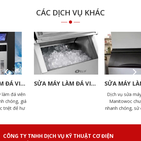
CÁC DỊCH VỤ KHÁC
SỬA MÁY LÀM ĐÁ VIÊN ELIP
SỬA MÁY LÀM ĐÁ VIÊN MANITOWOC
Dịch vụ sửa máy làm đá viên
Manitowoc chuyên nghiệp,
nhanh chóng, sử dụng linh kiện
chính hãng. Đội ngũ kỹ thuật
Doàn Gia giàu kinh nghiệm, hỗ
trợ tận nơi.
CÔNG TY TNHH DỊCH VỤ KỸ THUẬT CƠ ĐIỆN