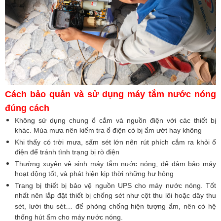
Cách bảo quản và sử dụng máy tắm nước nóng
đúng cách
Không sử dụng chung ổ cắm và nguồn điện với các thiết bị
khác. Mùa mưa nên kiểm tra ổ điện có bị ẩm ướt hay không
Khi thấy có trời mưa, sấm sét lớn nên rút phích cắm ra khỏi ổ
điện để tránh tình trạng bị rò điện
Thường xuyên vệ sinh máy tắm nước nóng, để đảm bảo máy
hoạt động tốt, và phát hiện kịp thời những hư hỏng
Trang bị thiết bị bảo vệ nguồn UPS cho máy nước nóng. Tốt
nhất nên lắp đặt thiết bị chống sét như cột thu lôi hoặc dây thu
sét, lưới thu sét… để phòng chống hiện tượng ẩm, nên có hệ
thống hút ẩm cho máy nước nóng.