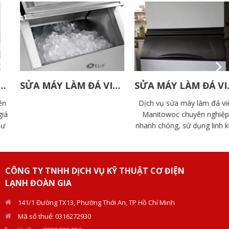
SỬA MÁY LÀM ĐÁ VIÊN ELIP
SỬA MÁY LÀM ĐÁ VIÊN MANITOWOC
Dịch vụ sửa máy làm đá viên
Manitowoc chuyên nghiệp,
nhanh chóng, sử dụng linh kiện
chính hãng. Đội ngũ kỹ thuật
Doàn Gia giàu kinh nghiệm, hỗ
trợ tận nơi.
CÔNG TY TNHH DỊCH VỤ KỸ THUẬT CƠ ĐIỆN
LẠNH ĐOÀN GIA
141/1 Đường TX13, Phường Thới An, TP Hồ Chí Minh
Mã số thuế: 0316272930