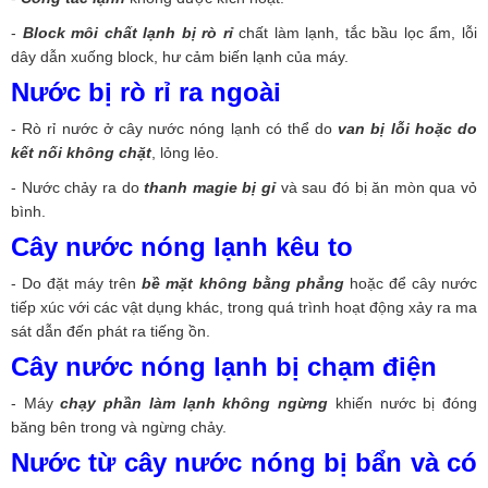
-
Block môi chất lạnh bị rò rỉ
chất làm lạnh, tắc bầu lọc ẩm, lỗi
dây dẫn xuống block, hư cảm biến lạnh của máy.
Nước bị rò rỉ ra ngoài
- Rò rỉ nước ở cây nước nóng lạnh có thể do
van bị lỗi hoặc do
kết nối không chặt
, lỏng lẻo.
- Nước chảy ra do
thanh magie bị gỉ
và sau đó bị ăn mòn qua vỏ
bình.
Cây nước nóng lạnh kêu to
- Do đặt máy trên
bề mặt không bằng phẳng
hoặc để cây nước
tiếp xúc với các vật dụng khác, trong quá trình hoạt động xảy ra ma
sát dẫn đến phát ra tiếng ồn.
Cây nước nóng lạnh bị chạm điện
- Máy
chạy phần làm lạnh không ngừng
khiến nước bị đóng
băng bên trong và ngừng chảy.
Nước từ cây nước nóng bị bẩn và có