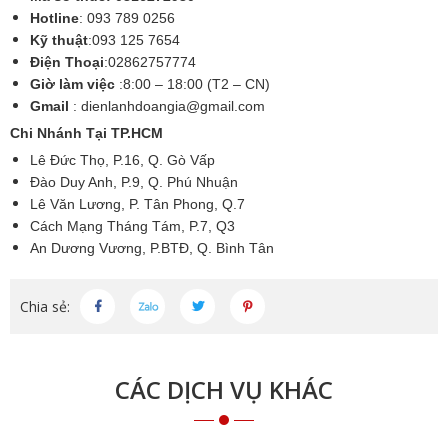
Hotline
: 093 789 0256
Kỹ thuật
:093 125 7654
Điện Thoại
:02862757774
Giờ làm việc
:8:00 – 18:00 (T2 – CN)
Gmail
:
dienlanhdoangia@gmail.com
Chi Nhánh Tại TP.HCM
Lê Đức Thọ, P.16, Q. Gò Vấp
Đào Duy Anh, P.9, Q. Phú Nhuận
Lê Văn Lương, P. Tân Phong, Q.7
Cách Mạng Tháng Tám, P.7, Q3
An Dương Vương, P.BTĐ, Q. Bình Tân
Chia sẻ:
CÁC DỊCH VỤ KHÁC