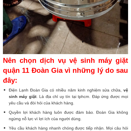
Nên chọn dịch vụ vệ sinh máy giặt
quận 11 Đoàn Gia vì những lý do sau
đây:
Điện Lạnh Đoàn Gia
có nhiều năm kinh nghiệm
sửa chữa
,
vệ
sinh máy giặt
. Là địa chỉ uy tín tại tphcm. Đáp ứng được mọi
yêu cầu và đòi hỏi của khách hàng.
Quyền lợi khách hàng luôn được đảm bảo.
Đoàn Gia
không
ngừng nỗ lực vì lợi ích của người dùng.
Yêu cầu khách hàng nhanh chóng được tiếp nhận. Mọi câu hỏi