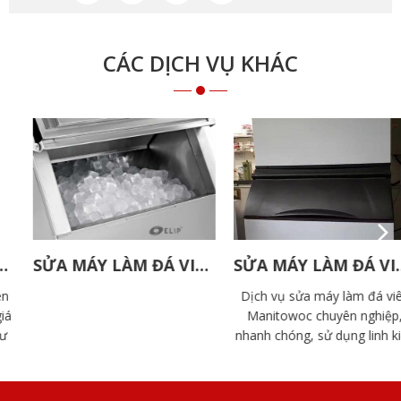
CÁC DỊCH VỤ KHÁC
SỬA MÁY LÀM ĐÁ VIÊN ELIP
SỬA MÁY LÀM ĐÁ VIÊN MANITOWOC
Dịch vụ sửa máy làm đá viên
Manitowoc chuyên nghiệp,
nhanh chóng, sử dụng linh kiện
chính hãng. Đội ngũ kỹ thuật
Doàn Gia giàu kinh nghiệm, hỗ
trợ tận nơi.