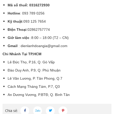
Mã số thuế: 0316272930
Hotline
: 093 789 0256
Kỹ thuật
:093 125 7654
Điện Thoại
:02862757774
Giờ làm việc
:8:00 – 18:00 (T2 – CN)
Gmail
:
dienlanhdoangia@gmail.com
Chi Nhánh Tại TP.HCM
Lê Đức Thọ, P.16, Q. Gò Vấp
Đào Duy Anh, P.9, Q. Phú Nhuận
Lê Văn Lương, P. Tân Phong, Q.7
Cách Mạng Tháng Tám, P.7, Q3
An Dương Vương, P.BTĐ, Q. Bình Tân
Chia sẻ: