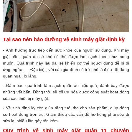
Tại sao nên bảo dưỡng vệ sinh máy giặt định kỳ
- Ảnh hưởng trực tiếp đến sức khỏe của người sử dụng. Khi máy
giặt bẩn, quần áo sẽ khó có thể được làm sạch theo như mong
muốn. Quá trình này lâu dài sẽ khiến cơ thể người dùng dễ bị dị
ứng, ngứa, … Đặc biệt, với các gia đình có trẻ nhỏ là điều rất đáng
quan ngại, lo lắng.
- Đảm bảo quá trình làm sạch quần áo hiệu quả, đánh bay được
những vết bẩn. Đồng thời sẽ tối ưu hóa được công suất hoạt động
của các thiết bị máy giặt.
- Vệ sinh định kỳ còn giúp tăng tuổi thọ cho sản phẩm, giúp động
cơ hoạt động trơn tru. Giảm thiểu các vấn đề hư hỏng phải sửa đi
sửa lại nhiều lần gây tốn kém.
Quy trình vệ sinh máy giặt quận 11 chuyên