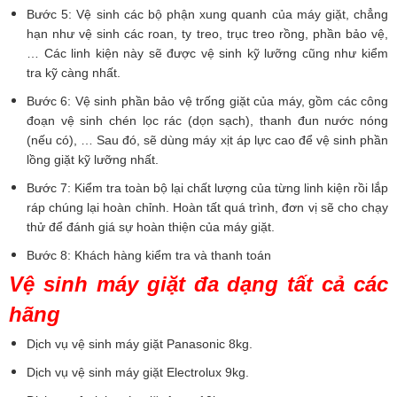
Bước 5: Vệ sinh các bộ phận xung quanh của máy giặt, chẳng
hạn như vệ sinh các roan, ty treo, trục treo rồng, phần bảo vệ,
… Các linh kiện này sẽ được vệ sinh kỹ lưỡng cũng như kiểm
tra kỹ càng nhất.
Bước 6: Vệ sinh phần bảo vệ trống giặt của máy, gồm các công
đoạn vệ sinh chén lọc rác (dọn sạch), thanh đun nước nóng
(nếu có), … Sau đó, sẽ dùng máy xịt áp lực cao để vệ sinh phần
lồng giặt kỹ lưỡng nhất.
Bước 7: Kiểm tra toàn bộ lại chất lượng của từng linh kiện rồi lắp
ráp chúng lại hoàn chỉnh. Hoàn tất quá trình, đơn vị sẽ cho chạy
thử để đánh giá sự hoàn thiện của máy giặt.
Bước 8: Khách hàng kiểm tra và thanh toán
Vệ sinh máy giặt đa dạng tất cả các
hãng
Dịch vụ vệ sinh máy giặt Panasonic 8kg.
Dịch vụ vệ sinh máy giặt Electrolux 9kg.