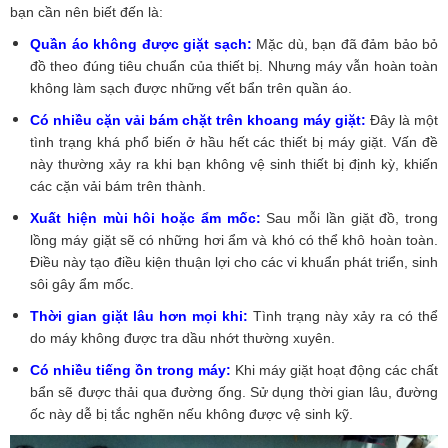
bạn cần nên biết đến là:
Quần áo không được giặt sạch:
Mặc dù, bạn đã đảm bảo bỏ
đồ theo đúng tiêu chuẩn của thiết bị. Nhưng máy vẫn hoàn toàn
không làm sạch được những vết bẩn trên quần áo.
Có nhiều cặn vải bám chặt trên khoang máy giặt:
Đây là một
tình trạng khá phổ biến ở hầu hết các thiết bị máy giặt. Vấn đề
này thường xảy ra khi bạn không vệ sinh thiết bị định kỳ, khiến
các cặn vải bám trên thành.
Xuất hiện mùi hôi hoặc ẩm mốc:
Sau mỗi lần giặt đồ, trong
lồng máy giặt sẽ có những hơi ẩm và khó có thể khô hoàn toàn.
Điều này tạo điều kiện thuận lợi cho các vi khuẩn phát triển, sinh
sôi gây ẩm mốc.
Thời gian giặt lâu hơn mọi khi:
Tình trạng này xảy ra có thể
do máy không được tra dầu nhớt thường xuyên.
Có nhiều tiếng ồn trong máy:
Khi máy giặt hoạt động các chất
bẩn sẽ được thải qua đường ống. Sử dụng thời gian lâu, đường
ốc này dễ bị tắc nghẽn nếu không được vệ sinh kỹ.