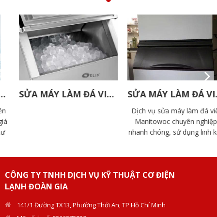
SỬA MÁY LÀM ĐÁ VIÊN ELIP
SỬA MÁY LÀM ĐÁ VIÊN MANITOWOC
Dịch vụ sửa máy làm đá viên
Manitowoc chuyên nghiệp,
nhanh chóng, sử dụng linh kiện
chính hãng. Đội ngũ kỹ thuật
Doàn Gia giàu kinh nghiệm, hỗ
trợ tận nơi.
CÔNG TY TNHH DỊCH VỤ KỸ THUẬT CƠ ĐIỆN
LẠNH ĐOÀN GIA
141/1 Đường TX13, Phường Thới An, TP Hồ Chí Minh