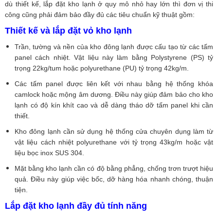
dù thiết kế, lắp đặt kho lạnh ở quy mô nhỏ hay lớn thì đơn vị thi
công cũng phải đảm bảo đầy đủ các tiêu chuẩn kỹ thuật gồm:
Thiết kế và lắp đặt vỏ kho lạnh
Trần, tường và nền của kho đông lạnh được cấu tạo từ các tấm
panel cách nhiệt. Vật liệu này làm bằng Polystyrene (PS) tỷ
trọng 22kg/tum hoặc polyurethane (PU) tỷ trọng 42kg/m.
Các tấm panel được liên kết với nhau bằng hệ thống khóa
camlock hoặc mộng âm dương. Điều này giúp đảm bảo cho kho
lạnh có độ kín khít cao và dễ dàng tháo dỡ tấm panel khi cần
thiết.
Kho đông lạnh cần sử dụng hệ thống cửa chuyên dụng làm từ
vật liệu cách nhiệt polyurethane với tỷ trọng 43kg/m hoặc vật
liệu bọc inox SUS 304.
Mặt bằng kho lạnh cần có độ bằng phẳng, chống trơn trượt hiệu
quả. Điều này giúp việc bốc, dỡ hàng hóa nhanh chóng, thuận
tiện.
Lắp đặt kho lạnh đầy đủ tính năng