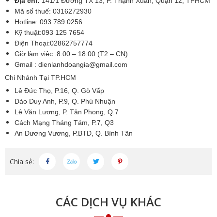
Địa chỉ:
141/1 Đường TX 13, P. Thạnh Xuân, Quận 12, TPHCM
Mã số thuế:
0316272930
Hotline:
093 789 0256
Kỹ thuật:
093 125 7654
Điện Thoại:
02862757774
Giờ làm việc :8:00 – 18:00 (T2 – CN)
Gmail :
dienlanhdoangia@gmail.com
Chi Nhánh Tại TP.HCM
Lê Đức Thọ, P.16, Q. Gò Vấp
Đào Duy Anh, P.9, Q. Phú Nhuận
Lê Văn Lương, P. Tân Phong, Q.7
Cách Mạng Tháng Tám, P.7, Q3
An Dương Vương, P.BTĐ, Q. Bình Tân
Chia sẻ:
CÁC DỊCH VỤ KHÁC