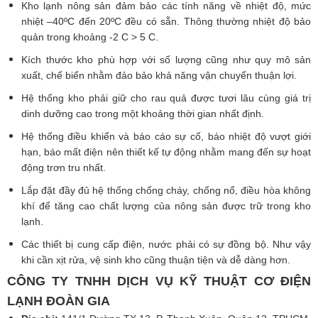
Kho lạnh nông sản đảm bảo các tính năng về nhiệt độ, mức
nhiệt –40ºC đến 20ºC đều có sẵn. Thông thường nhiệt độ bảo
quản trong khoảng -2 C > 5 C.
Kích thước kho phù hợp với số lượng cũng như quy mô sản
xuất, chế biến nhằm đảo bảo khả năng vận chuyển thuận lợi.
Hệ thống kho phải giữ cho rau quả được tươi lâu cùng giá trị
dinh dưỡng cao trong một khoảng thời gian nhất định.
Hệ thống điều khiển và báo cáo sự cố, báo nhiệt độ vượt giới
hạn, báo mất điện nên thiết kế tự động nhằm mang đến sự hoạt
động trơn tru nhất.
Lắp đặt đầy đủ hệ thống chống cháy, chống nổ, điều hòa không
khí để tăng cao chất lượng của nông sản được trữ trong kho
lạnh.
Các thiết bị cung cấp điện, nước phải có sự đồng bộ. Như vậy
khi cần xịt rửa, vệ sinh kho cũng thuận tiện và dễ dàng hơn.
CÔNG TY TNHH DỊCH VỤ KỸ THUẬT CƠ ĐIỆN
LẠNH ĐOÀN GIA