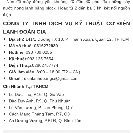
- Nên để máy đứng yên khoảng 20 đến 30 phút đó những cây
nước nóng lạnh bằng block. Hoặc từ 2 đến ba 3 khi kết nối nguồn
điện.
CÔNG TY TNHH DỊCH VỤ KỸ THUẬT CƠ ĐIỆN
LẠNH ĐOÀN GIA
Địa chỉ:
141/1 Đường TX 13, P. Thạnh Xuân, Quận 12, TPHCM
Mã số thuế: 0316272930
Hotline
: 093 789 0256
Kỹ thuật
:093 125 7654
Điện Thoại
:02862757774
Giờ làm việc
:8:00 – 18:00 (T2 – CN)
Gmail
:
dienlanhdoangia@gmail.com
Chi Nhánh Tại TP.HCM
Lê Đức Thọ, P.16, Q. Gò Vấp
Đào Duy Anh, P.9, Q. Phú Nhuận
Lê Văn Lương, P. Tân Phong, Q.7
Cách Mạng Tháng Tám, P.7, Q3
An Dương Vương, P.BTĐ, Q. Bình Tân