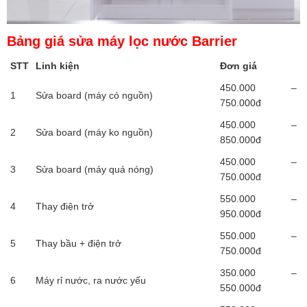
Bảng giá sửa máy lọc nước Barrier
STT
Linh kiện
Đơn giá
450.000 –
1
Sửa board (máy có nguồn)
750.000đ
450.000 –
2
Sửa board (máy ko nguồn)
850.000đ
450.000 –
3
Sửa board (máy quá nóng)
750.000đ
550.000 –
4
Thay điện trở
950.000đ
550.000 –
5
Thay bầu + điện trở
750.000đ
350.000 –
6
Máy rỉ nước, ra nước yếu
550.000đ