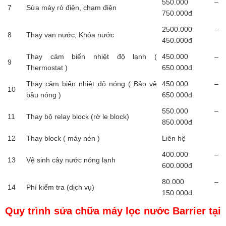
550.000 –
7
Sửa máy rò điện, chạm điện
750.000đ
2500.000 –
8
Thay van nước, Khóa nước
450.000đ
Thay cảm biến nhiệt độ lạnh (
450.000 –
9
Thermostat )
650.000đ
Thay cảm biến nhiệt độ nóng ( Bảo vệ
450.000 –
10
bầu nóng )
650.000đ
550.000 –
11
Thay bộ relay block (rờ le block)
850.000đ
12
Thay block ( máy nén )
Liên hệ
400.000 –
13
Vệ sinh cây nước nóng lạnh
600.000đ
80.000 –
14
Phí kiểm tra (dịch vụ)
150.000đ
Quy trình sửa chữa máy lọc nước Barrier tại