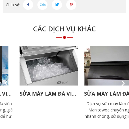
Chia sẻ:
CÁC DỊCH VỤ KHÁC
SỬA MÁY LÀM ĐÁ VIÊN ELIP
SỬA MÁY LÀM ĐÁ VIÊN MANITOWOC
Dịch vụ sửa máy làm đá viên
Manitowoc chuyên nghiệp,
nhanh chóng, sử dụng linh kiện
chính hãng. Đội ngũ kỹ thuật
Doàn Gia giàu kinh nghiệm, hỗ