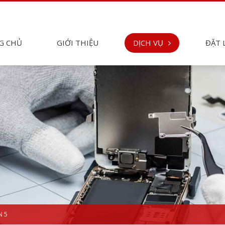
G CHỦ
GIỚI THIỆU
DỊCH VỤ
ĐẶT 
N 5