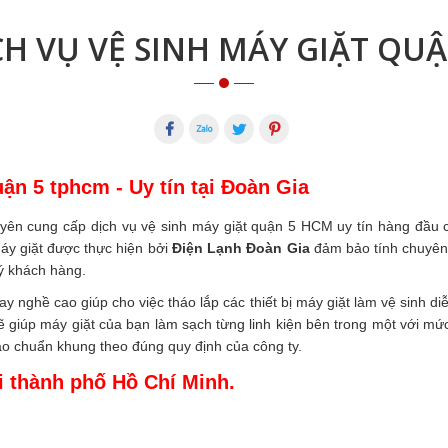
CH VỤ VỆ SINH MÁY GIẶT QUẬ
ận 5 tphcm - Uy tín tại Đoàn Gia
uyên cung cấp dịch vụ vệ sinh máy giặt quận 5 HCM uy tín hàng đầu c
áy giặt được thực hiện bởi
Điện Lạnh Đoàn Gia
đảm bảo tính chuyên 
ý khách hàng.
ay nghề cao giúp cho việc tháo lắp các thiết bị máy giặt làm vệ sinh d
sẽ giúp máy giặt của bạn làm sạch từng linh kiện bên trong một với mứ
o chuẩn khung theo đúng quy định của công ty.
ại thành phố Hồ Chí Minh.