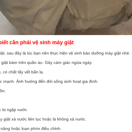
ết cần phải vệ sinh máy giặt
ặt,
sau đây là lúc bạn nên thực hiện vệ sinh bảo dưỡng máy giặt nhé:
 giặt bám trên quần áo. Gây cảm giác ngứa ngáy.
 có chất tẩy vết bẩn lạ.
lắc mạnh. Ảnh hưởng đến đời sống sinh hoạt gia đình.
ồn.
c bị ngập nước
 giặt xả nước liên tục hoặc là không xả nước.
c năng hoặc loạn phím điều chỉnh.