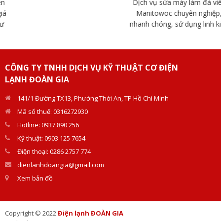
Dịch vụ sửa máy làm đá viên
Manitowoc chuyên nghiệp,
nhanh chóng, sử dụng linh kiện
chính hãng. Đội ngũ kỹ thuật
Doàn Gia giàu kinh nghiệm, hỗ
trợ tận nơi.
CÔNG TY TNHH DỊCH VỤ KỸ THUẬT CƠ ĐIỆN
LẠNH ĐOÀN GIA
141/1 Đường TX13, Phường Thới An, TP Hồ Chí Minh
Mã số thuế: 0316272930
Hotline: 0937 890 256
Kỹ thuật: 0903 125 7654
Điện thoại: 0286 2757 774
dienlanhdoangia@gmail.com
Xem bản đồ
Copyright © 2022
Điện lạnh ĐOÀN GIA