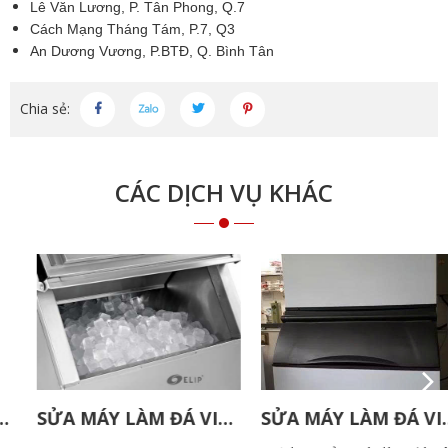
Lê Văn Lương, P. Tân Phong, Q.7
Cách Mạng Tháng Tám, P.7, Q3
An Dương Vương, P.BTĐ, Q. Bình Tân
Chia sẻ:
CÁC DỊCH VỤ KHÁC
SỬA MÁY LÀM ĐÁ VIÊN ELIP
SỬA MÁY LÀM ĐÁ VIÊN MANITOWOC