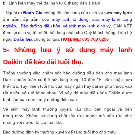
bị. Linh kiện thay thế dài hạn từ 6 tháng đến 1 năm.
- Ngoài ra
Đoàn Gia
chúng tôi còn cung cấp dịch vụ
sửa máy lạnh
âm trần, áp trần
,
sửa máy lạnh tủ đứng
,
sửa máy lạnh công
nghiệp
,...
Bảo dưỡng điều hòa
,
vệ sinh máy lạnh định kỳ
, CAM KẾT
đem lại dịch vụ tốt nhất, hài lòng nhất cho Quý khách hàng. Liên hệ
ngay
Đoàn Gia
chúng tôi qua
HOTLINE: 093 789 0256
5- Những lưu ý sử dụng máy lạnh
Daikin để kéo dài tuổi thọ.
Thông thường việc chăm sóc bảo dưỡng đều đặn cho máy lạnh
Daikin hoàn toàn có thể sử dụng trong 10 đến 15 năm hoặc hơn
thế nữa. Tuy nhiên tuổi thọ của máy ngắn hay dài sẽ phụ thuộc vào
rất nhiều yếu tố khác nhau. Vì vậy để máy điều hòa Daikin được
bình lâu bạn nên lưu ý những điều sau:
Vệ sinh máy lạnh thường xuyên, lâu chùi bên ngoài và bên
trong máy. Không sử dụng chất tẩy rửa mạnh mà nên rửa nhẹ
nhàng với nước rồi lau thật khô.
Bảo dưỡng định kỳ thường xuyên để tăng tuổi thọ cho máy.