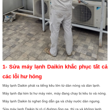
1- Sửa máy lạnh Daikin khắc phục tất cả
các lỗi hư hỏng
Máy lạnh Daikin phát ra tiếng kêu lớn từ dàn nóng và dàn lạnh.
Máy lạnh đại kim bị hư máy nén, máy đang chạy bị kêu to và nóng.
Máy lạnh Daikin bị nghẹt ống dẫn ga và chảy nước dàn ngưng.
Sửa máy lạnh Daikin bị rò rỉ đường ống ga, thì ra và không lạnh.