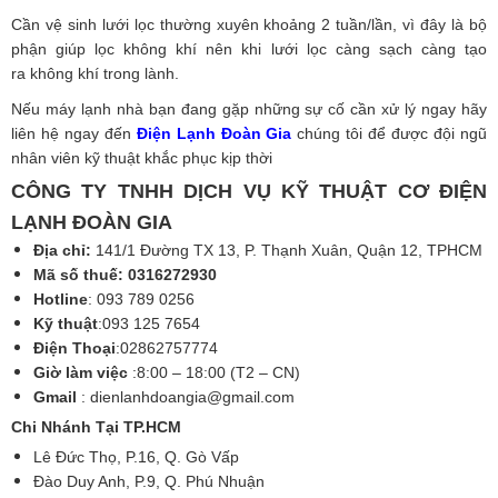
Cần vệ sinh lưới lọc thường xuyên khoảng 2 tuần/lần, vì đây là bộ
phận giúp lọc không khí nên khi lưới lọc càng sạch càng tạo
ra không khí trong lành.
Nếu máy lạnh nhà bạn đang gặp những sự cố cần xử lý ngay hãy
liên hệ ngay đến
Điện Lạnh Đoàn Gia
chúng tôi để được đội ngũ
nhân viên kỹ thuật khắc phục kịp thời
CÔNG TY TNHH DỊCH VỤ KỸ THUẬT CƠ ĐIỆN
LẠNH ĐOÀN GIA
Địa chỉ:
141/1 Đường TX 13, P. Thạnh Xuân, Quận 12, TPHCM
Mã số thuế: 0316272930
Hotline
: 093 789 0256
Kỹ thuật
:093 125 7654
Điện Thoại
:02862757774
Giờ làm việc
:8:00 – 18:00 (T2 – CN)
Gmail
:
dienlanhdoangia@gmail.com
Chi Nhánh Tại TP.HCM
Lê Đức Thọ, P.16, Q. Gò Vấp
Đào Duy Anh, P.9, Q. Phú Nhuận