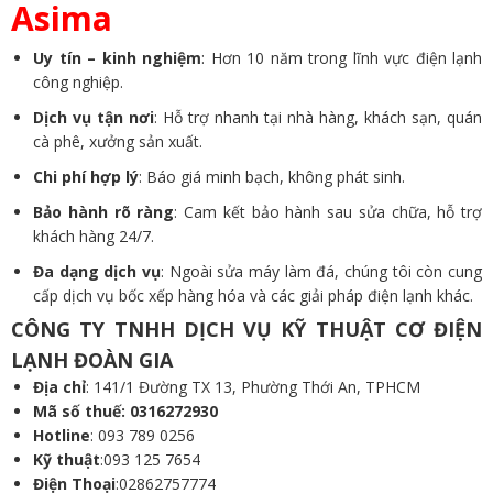
Asima
Uy tín – kinh nghiệm
: Hơn 10 năm trong lĩnh vực điện lạnh
công nghiệp.
Dịch vụ tận nơi
: Hỗ trợ nhanh tại nhà hàng, khách sạn, quán
cà phê, xưởng sản xuất.
Chi phí hợp lý
: Báo giá minh bạch, không phát sinh.
Bảo hành rõ ràng
: Cam kết bảo hành sau sửa chữa, hỗ trợ
khách hàng 24/7.
Đa dạng dịch vụ
: Ngoài sửa máy làm đá, chúng tôi còn cung
cấp
dịch vụ bốc xếp hàng hóa
và các giải pháp điện lạnh khác.
CÔNG TY TNHH DỊCH VỤ KỸ THUẬT CƠ ĐIỆN
LẠNH ĐOÀN GIA
Địa chỉ
: 141/1 Đường TX 13, Phường Thới An, TPHCM
Mã số thuế: 0316272930
Hotline
: 093 789 0256
Kỹ thuật
:093 125 7654
Điện Thoại
:02862757774