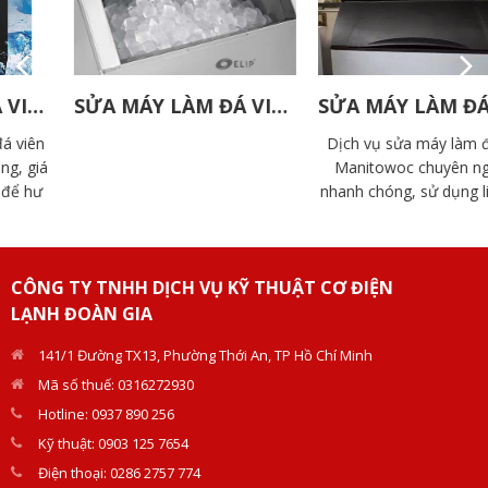
SỬA MÁY LÀM ĐÁ VIÊN ELIP
SỬA MÁY LÀM ĐÁ VIÊN MANITOWOC
Dịch vụ sửa máy làm đá viên
Manitowoc chuyên nghiệp,
nhanh chóng, sử dụng linh kiện
chính hãng. Đội ngũ kỹ thuật
Doàn Gia giàu kinh nghiệm, hỗ
trợ tận nơi.
CÔNG TY TNHH DỊCH VỤ KỸ THUẬT CƠ ĐIỆN
LẠNH ĐOÀN GIA
141/1 Đường TX13, Phường Thới An, TP Hồ Chí Minh
Mã số thuế: 0316272930
Hotline: 0937 890 256
Kỹ thuật: 0903 125 7654
Điện thoại: 0286 2757 774