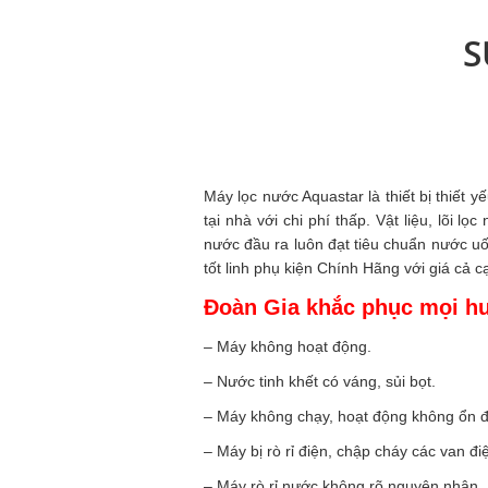
S
Máy lọc nước Aquastar là thiết bị thiết 
tại nhà với chi phí thấp. Vật liệu, lõi 
nước đầu ra luôn đạt tiêu chuẩn nước uố
tốt linh phụ kiện Chính Hãng với giá cả c
Đoàn Gia khắc phục mọi h
– Máy không hoạt động.
– Nước tinh khết có váng, sủi bọt.
– Máy không chạy, hoạt động không ổn đ
– Máy bị rò rỉ điện, chập cháy các van đi
– Máy rò rỉ nước không rõ nguyên nhân.