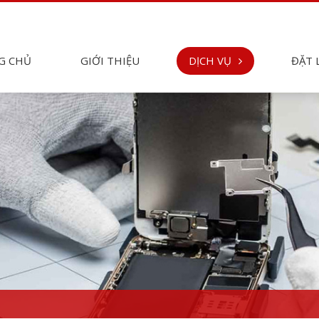
G CHỦ
GIỚI THIỆU
DỊCH VỤ
ĐẶT 