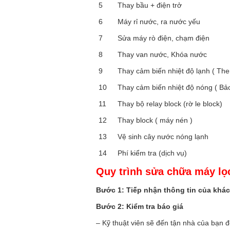
5
Thay bầu + điện trở
6
Máy rỉ nước, ra nước yếu
7
Sửa máy rò điện, chạm điện
8
Thay van nước, Khóa nước
9
Thay cảm biến nhiệt độ lạnh ( The
10
Thay cảm biến nhiệt độ nóng ( Bả
11
Thay bộ relay block (rờ le block)
12
Thay block ( máy nén )
13
Vệ sinh cây nước nóng lạnh
14
Phí kiểm tra (dịch vụ)
Quy trình sửa chữa máy lọ
Bước 1: Tiếp nhận thông tin của khá
Bước 2: Kiểm tra báo giá
– Kỹ thuật viên sẽ đến tận nhà của bạn đ