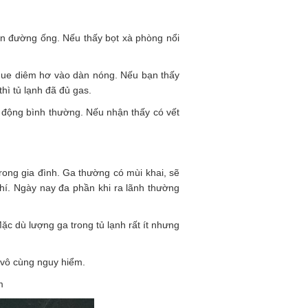
ên đường ống. Nếu thấy bọt xà phòng nổi
 que diêm hơ vào dàn nóng. Nếu bạn thấy
thì tủ lạnh đã đủ gas.
t động bình thường. Nếu nhận thấy có vết
rong gia đình. Ga thường có mùi khai, sẽ
hí. Ngày nay đa phần khi ra lãnh thường
c dù lượng ga trong tủ lạnh rất ít nhưng
à vô cùng nguy hiểm.
m