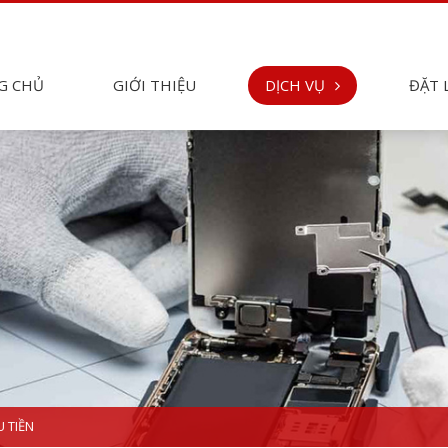
G CHỦ
GIỚI THIỆU
DỊCH VỤ
ĐẶT 
U TIỀN