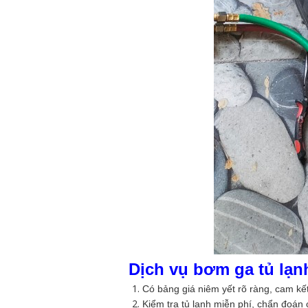
Dịch vụ bơm ga tủ lạn
Có bảng giá niêm yết rõ ràng, cam kết
Kiểm tra tủ lạnh miễn phí, chẩn đoán c