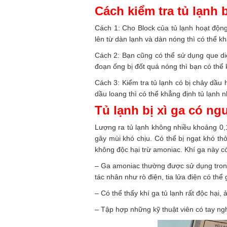
Cách kiểm tra tủ lạnh b
Cách 1: Cho Block của tủ lạnh hoạt độn
lên từ dàn lạnh và dàn nóng thì có thể k
Cách 2: Bạn cũng có thể sử dụng que di
đoạn ống bị đốt quá nóng thì bạn có thể k
Cách 3: Kiểm tra tủ lạnh có bị chảy dầu
dầu loang thì có thể khẳng định tủ lạnh 
Tủ lạnh bị xì ga có n
Lượng ra tủ lạnh không nhiều khoảng 0,1
gây mùi khó chịu. Có thể bị ngạt khó t
không độc hại trừ amoniac. Khí ga này c
– Ga amoniac thường được sử dụng trong 
tác nhân như rò điện, tia lửa điện có thể
– Có thể thấy khí ga tủ lạnh rất độc hại,
– Tập hợp những kỹ thuật viên có tay ng