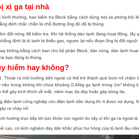
ị xì ga tại nhà
g bình thường, bạn kiểm tra Block bằng cách dùng bọt xà phòng bôi l
hẳng định chắc chắn là chỗ đường ống đó đã bị thủng.
êm đốt nóng để kiểm tra. Khi hệ thống dàn lạnh đang hoạt động, lấy
hẳng định là tủ lạnh bị thiếu gas, ngược lại nếu đoạn ống bị đốt nguội 
 hay không bằng cách bạn cho bộ phận Block, dàn nóng, dàn lạnh hoạ
nhà bạn đang bị thủng.
guy hiểm hay không?
. Thoát ra môi trường bên ngoài có thể trở thành quả bom nổ chậm t
hở nếu trong không khí chứa khoảng 0,44kg ga lạnh trong 1m³ không k
ó thể gây kích thích về mắt, niêm mạc dạ dày hoặc gây bỏng da.
điện lạnh công nghiệp còn điện lạnh dân dụng thì ít được sử dụng. Mặ
 gây ra cháy nổ.
 ảnh hưởng trực tiếp tới sức khỏe con người do vậy xì khí ga ra ngoài l
hề cao, có kinh nghiệm dày dặn khắc phục hư hỏng của tủ lạnh lâu nă