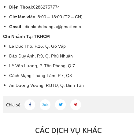
Điện Thoại
:02862757774
Giờ làm việc
:8:00 – 18:00 (T2 – CN)
Gmail
:
dienlanhdoangia@gmail.com
Chi Nhánh Tại TP.HCM
Lê Đức Thọ, P.16, Q. Gò Vấp
Đào Duy Anh, P.9, Q. Phú Nhuận
Lê Văn Lương, P. Tân Phong, Q.7
Cách Mạng Tháng Tám, P.7, Q3
An Dương Vương, P.BTĐ, Q. Bình Tân
Chia sẻ:
CÁC DỊCH VỤ KHÁC