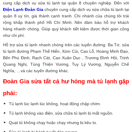
cung cấp dịch vụ sửa tủ lạnh tại quận 8 chuyên nghiệp. Đến với
Điện Lạnh Đoàn Gia
chuyên cung cấp dịch vụ sửa chữa tủ lạnh tại
quận 8 uy tín, giá thành cạnh tranh. Chi nhánh của chúng tôi trải
rộng khắp thành phố Hồ Chí Minh. Nên đảm bảo hỗ trợ khách
hàng nhanh chóng. Giúp quý khách tiết kiệm được thời gian cũng
như chi phí.
Hỗ trợ sửa tủ lạnh nhanh chóng trên các tuyến đường: Ba Tơ, sửa
tủ lạnh đường Phạm Thế Hiển, Xóm Củi, Cao Lỗ, Hoàng Minh Đạo,
Bến Phú Định, Rạch Cát, Cao Xuân Dục , Trương Đình Hội, Trịnh
Quang Nghị, Tùng Thiện Vương, Tuy Lý Vương, Nguyễn Chế
Nghĩa, …và các tuyến đường khác.
Đoàn Gia sửa tất cả hư hỏng mà tủ lạnh gặp
phải:
Tủ lạnh lúc lạnh lúc không, hoạt động chập chờn.
Tủ lạnh không vào điện, sửa chữa tủ lạnh bị mất nguồn.
Quạt tủ không chạy hoặc chạy nhưng bị kêu to.
Sửa tủ lạnh bị bánh tuyết dàn ngưng.