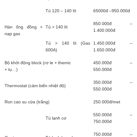
Tủ 120 – 140 lít
65000đ –950.000đ
850.000đ –
Hàn ống đồng +
Tủ > 140 lít
1.400.000đ
nạp gas
Tủ > 140 lít (Gas
1.450.000đ –
600A)
1.650.000đ
Bộ khởi động block (rơ le + themic
450.000đ –
+ tụ…)
550.000đ
350.000đ –
Thermostat (cảm biến nhiệt độ)
550.000đ
Ron cao su cửa (trắng)
250.000đ/met
550.000đ –
Tủ lạnh cơ
750.000đ
750.000đ –