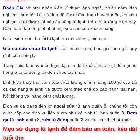
Đoàn Gia
sở hữu nhân viên kĩ thuật lành nghề, nhiều năm kinh
nghiệm thực tế. Tất cả đều đã được đào tạo chuyên môn, có kinh
nghiệm sửa được tất cả các hãng tủ lạnh trên thị trường hiện nay.
Đảm bảo đáp ứng tốt nhất mọi yêu cầu của khách hàng.
Nhân viên kiểm tra lỗi tủ lạnh nhanh chóng, miễn phí.
Giá cả sửa chữa tủ lạnh
luôn minh bạch, báo giá theo giá quy
định của công ty.
Trang thiết bị máy móc hiện đại cam kết khắc phục triệt để mọi hư
hỏng ở tủ từ đơn giản đến phức tạp nhất.
Linh kiện thay thế đảm bảo chất lượng chính hãng 100 % của tất
cả các hãng tủ lạnh và được kèm theo chế độ bảo hành dài hạn.
Nói không với hàng kém chất lượng.
Dịch vụ đa dạng tiện lợi ngoại sửa tủ lạnh quận 8, chúng tôi còn
cung cấp các dịch vụ liên quan như vệ sinh tủ lạnh quận 8,
Bơm
ga tủ lạnh
quận 8,
sửa tủ đông
quận 8 và các loại thiết bị khác.
Mẹo sử dụng tủ lạnh để đảm bảo an toàn, kéo dài
tuổi thọ