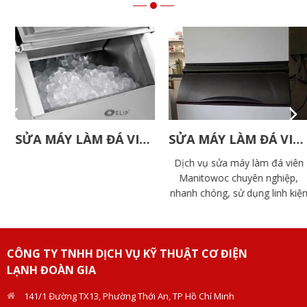
SỬA MÁY LÀM ĐÁ VIÊN ELIP
SỬA MÁY LÀM ĐÁ VIÊN MANITOWOC
Dịch vụ sửa máy làm đá viên
Manitowoc chuyên nghiệp,
nhanh chóng, sử dụng linh kiện
chính hãng. Đội ngũ kỹ thuật
Doàn Gia giàu kinh nghiệm, hỗ
trợ tận nơi.
CÔNG TY TNHH DỊCH VỤ KỸ THUẬT CƠ ĐIỆN
LẠNH ĐOÀN GIA
141/1 Đường TX13, Phường Thới An, TP Hồ Chí Minh