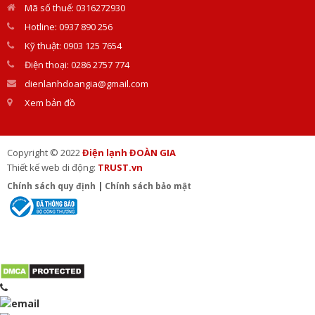
Mã số thuế: 0316272930
Hotline: 0937 890 256
Kỹ thuật: 0903 125 7654
Điện thoại: 0286 2757 774
dienlanhdoangia@gmail.com
Xem bản đồ
Copyright © 2022
Điện lạnh ĐOÀN GIA
Thiết kế web di động:
TRUST.vn
Chính sách quy định
|
Chính sách bảo mật