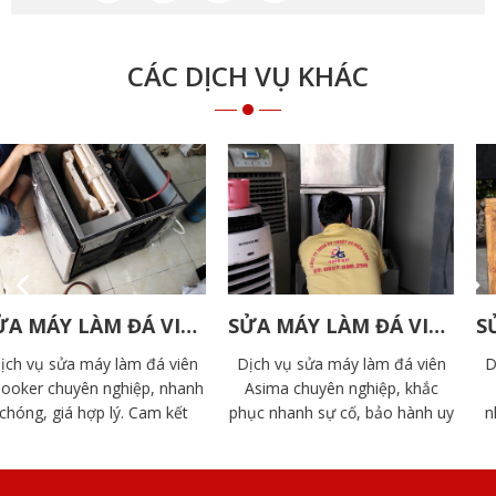
CÁC DỊCH VỤ KHÁC
SỬA MÁY LÀM ĐÁ VIÊN ASIMA
SỬA MÁY LÀM ĐÁ VIÊN ICEMASTER
Dịch vụ sửa máy làm đá viên
Dịch vụ sửa máy làm đá viên
Asima chuyên nghiệp, khắc
IceMaster chuyên nghiệp,
phục nhanh sự cố, bảo hành uy
nhanh chóng. Khắc phục triệt
tín. Liên hệ ngay để được hỗ
để hư hỏng, thay linh kiện chính
trợ tận nơi, giá cả hợp lý.
hãng, bảo hành uy tín tại Điện
Lạnh Đoàn Gia