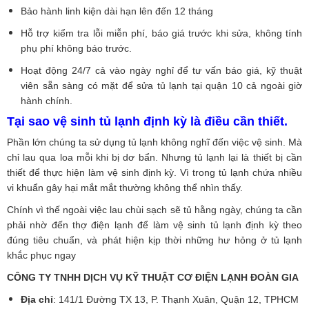
Bảo hành linh kiện dài hạn lên đến 12 tháng
Hỗ trợ kiểm tra lỗi miễn phí, báo giá trước khi sửa, không tính
phụ phí không báo trước.
Hoạt động 24/7 cả vào ngày nghỉ để tư vấn báo giá, kỹ thuật
viên sẵn sàng có mặt để sửa tủ lạnh tại quận 10 cả ngoài giờ
hành chính.
Tại sao vệ sinh tủ lạnh định kỳ là điều cần thiết.
Phần lớn chúng ta sử dụng tủ lạnh không nghĩ đến việc vệ sinh. Mà
chỉ lau qua loa mỗi khi bị dơ bẩn. Nhưng tủ lạnh lại là thiết bị cần
thiết để thực hiện làm vệ sinh định kỳ. Vì trong tủ lạnh chứa nhiều
vi khuẩn gây hại mắt mắt thường không thể nhìn thấy.
Chính vì thế ngoài việc lau chùi sạch sẽ tủ hằng ngày, chúng ta cần
phải nhờ đến thợ điện lạnh để làm vệ sinh tủ lạnh định kỳ theo
đúng tiêu chuẩn, và phát hiện kịp thời những hư hỏng ở tủ lạnh
khắc phục ngay
CÔNG TY TNHH DỊCH VỤ KỸ THUẬT CƠ ĐIỆN LẠNH ĐOÀN GIA
Địa chỉ
: 141/1 Đường TX 13, P. Thạnh Xuân, Quận 12, TPHCM