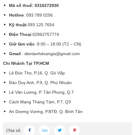
Mã số thuế: 0316272930
Hotline
: 093 789 0256
Kỹ thuật
:093 125 7654
Điện Thoại
:02862757774
Giờ làm việc
:8:00 – 18:00 (T2 – CN)
Gmail
:
dienlanhdoangia@gmail.com
Chi Nhánh Tại TP.HCM
Lê Đức Thọ, P.16, Q. Gò Vấp
Đào Duy Anh, P.9, Q. Phú Nhuận
Lê Văn Lương, P. Tân Phong, Q.7
Cách Mạng Tháng Tám, P.7, Q3
An Dương Vương, P.BTĐ, Q. Bình Tân
Chia sẻ: