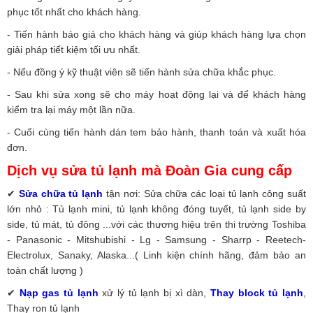
phục tốt nhất cho khách hàng.
- Tiến hành báo giá cho khách hàng và giúp khách hàng lựa chọn
giải pháp tiết kiệm tối ưu nhất.
- Nếu đồng ý kỹ thuật viên sẽ tiến hành sửa chữa khắc phục.
- Sau khi sửa xong sẽ cho máy hoạt động lại và để khách hàng
kiểm tra lại máy một lần nữa.
- Cuối cùng tiến hành dán tem bảo hành, thanh toán và xuất hóa
đơn.
Dịch vụ sửa tủ lạnh mà Đoàn Gia cung cấp
✔
Sửa chữa tủ lạnh
tận nơi: Sửa chữa các loại tủ lạnh công suất
lớn nhỏ : Tủ lạnh mini, tủ lạnh không đóng tuyết, tủ lạnh side by
side, tủ mát, tủ đông ...với các thương hiệu trên thi trường Toshiba
- Panasonic - Mitshubishi - Lg - Samsung - Sharrp - Reetech-
Electrolux, Sanaky, Alaska...( Linh kiện chính hãng, đảm bảo an
toàn chất lượng )
✔
Nạp gas tủ lạnh
xử lý tủ lạnh bị xì dàn,
Thay block tủ lạnh
,
Thay ron tủ lạnh