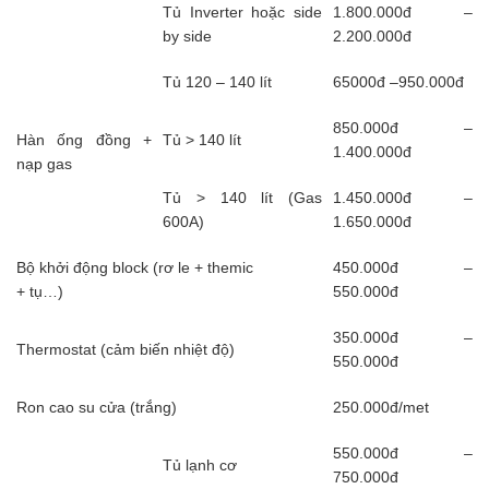
Tủ Inverter hoặc side
1.800.000đ –
by side
2.200.000đ
Tủ 120 – 140 lít
65000đ –950.000đ
850.000đ –
Hàn ống đồng +
Tủ > 140 lít
1.400.000đ
nạp gas
Tủ > 140 lít (Gas
1.450.000đ –
600A)
1.650.000đ
Bộ khởi động block (rơ le + themic
450.000đ –
+ tụ…)
550.000đ
350.000đ –
Thermostat (cảm biến nhiệt độ)
550.000đ
Ron cao su cửa (trắng)
250.000đ/met
550.000đ –
Tủ lạnh cơ
750.000đ