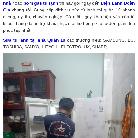
nhà
hoặc
bơm gas tủ lạnh
thì hãy gọi ngay đến
Điện Lạnh Đoàn
Gia
chúng tôi. Cung cấp dịch vụ sửa tủ lạnh tại quận 10 nhanh
chóng, uy tín, chuyên nghiệp. Có mặt ngay khi nhận yêu cầu từ
khách hàng để hỗ trợ khắc phục mọi hư hỏng ở tủ từ đơn giản đến
phức tạp nhất
Sửa tủ lạnh tại nhà Quận 10
các thương hiệu: SAMSUNG, LG,
TOSHIBA, SANYO, HITACHI, ELECTROLUX, SHARP,....