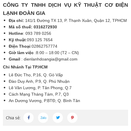
CÔNG TY TNHH DỊCH VỤ KỸ THUẬT CƠ ĐIỆN
LẠNH ĐOÀN GIA
Địa chỉ:
141/1 Đường TX 13, P. Thạnh Xuân, Quận 12, TPHCM
Mã số thuế: 0316272930
Hotline
: 093 789 0256
Kỹ thuật
:093 125 7654
Điện Thoại
:02862757774
Giờ làm việc
:8:00 – 18:00 (T2 – CN)
Gmail
:
dienlanhdoangia@gmail.com
Chi Nhánh Tại TP.HCM
Lê Đức Thọ, P.16, Q. Gò Vấp
Đào Duy Anh, P.9, Q. Phú Nhuận
Lê Văn Lương, P. Tân Phong, Q.7
Cách Mạng Tháng Tám, P.7, Q3
An Dương Vương, P.BTĐ, Q. Bình Tân
Chia sẻ: