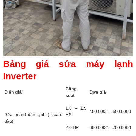
Bảng giá sửa máy lạnh
Inverter
Công
Diễn giải
Đơn giá
suất
1.0 – 1.5
450.000đ – 550.000đ
Sửa board dàn lạnh ( board
HP
đầu)
2.0 HP
650.000đ – 750.000đ