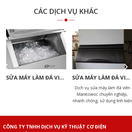
CÁC DỊCH VỤ KHÁC
SỬA MÁY LÀM ĐÁ VIÊN ELIP
SỬA MÁY LÀM ĐÁ VIÊN MANITOWOC
Dịch vụ sửa máy làm đá viên
Manitowoc chuyên nghiệp,
nhanh chóng, sử dụng linh kiện
chính hãng. Đội ngũ kỹ thuật
Doàn Gia giàu kinh nghiệm, hỗ
trợ tận nơi.
CÔNG TY TNHH DỊCH VỤ KỸ THUẬT CƠ ĐIỆN