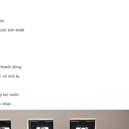
khí
ớc tinh khiết
g thành dòng
 có mùi lạ
y lọc nước
óc khác…