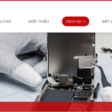
G CHỦ
GIỚI THIỆU
DỊCH VỤ
ĐẶT 