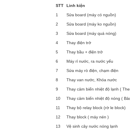
STT
Linh kiện
1
Sửa board (máy có nguồn)
2
Sửa board (máy ko nguồn)
3
Sửa board (máy quá nóng)
4
Thay điện trở
5
Thay bầu + điện trở
6
Máy rỉ nước, ra nước yếu
7
Sửa máy rò điện, chạm điện
8
Thay van nước, Khóa nước
9
Thay cảm biến nhiệt độ lạnh ( The
10
Thay cảm biến nhiệt độ nóng ( Bả
11
Thay bộ relay block (rờ le block)
12
Thay block ( máy nén )
13
Vệ sinh cây nước nóng lạnh