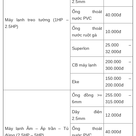
2.5mm
Ống thoát
40.000đ
nước PVC
Máy lạnh treo tường (1HP –
2.5HP)
Ống thoát
10.000đ
nước ruột gà
25.000 –
Superlon
32.000đ
200.000 –
CB máy lạnh
300.000đ
150.000 –
Eke
200.000đ
Ống đồng >=
255.000 –
6mm
315.000đ
Dây điện
12.000đ
2.5mm
Máy lạnh Âm – Áp trần – Tủ
Ống thoát
40.000đ
đứng (2.5HP – 5HP)
nước PVC