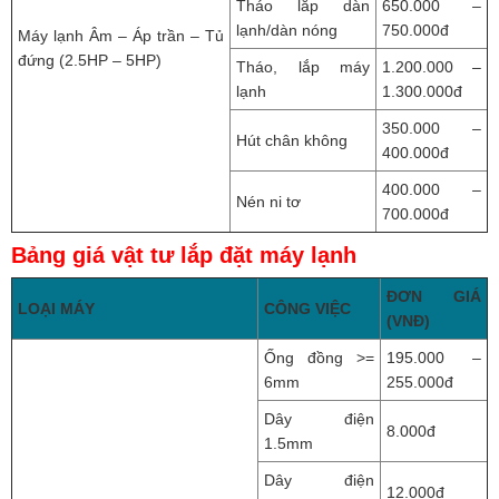
Tháo lắp dàn
650.000 –
lạnh/dàn nóng
750.000đ
Máy lạnh Âm – Áp trần – Tủ
đứng (2.5HP – 5HP)
Tháo, lắp máy
1.200.000 –
lạnh
1.300.000đ
350.000 –
Hút chân không
400.000đ
400.000 –
Nén ni tơ
700.000đ
Bảng giá vật tư lắp đặt máy lạnh
ĐƠN GIÁ
LOẠI MÁY
CÔNG VIỆC
(VNĐ)
Ống đồng >=
195.000 –
6mm
255.000đ
Dây điện
8.000đ
1.5mm
Dây điện
12.000đ