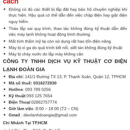
cách
Không có đủ các thiết bị lắp đặt hay bảo hộ chuyên nghiệp khi
thực hiện. Hậu quả có thể dẫn đến việc chập điện hay giật điện
nguy hiểm.
Tháo lắp sai quy trình, thao tác không đúng kỹ thuật dẫn đến
việc máy lạnh không hoạt động bình thường.
Mất tính thẩm mỹ lại còn sử dụng rất hao tổn điện năng.
Máy bị xì ga do quá trình kết nối, siết tán không đúng kỹ thuật
Máy bị chảy nước do lắp máy không cân
CÔNG TY TNHH DỊCH VỤ KỸ THUẬT CƠ ĐIỆN
LẠNH ĐOÀN GIA
Địa chỉ:
141/1 Đường TX 13, P. Thạnh Xuân, Quận 12, TPHCM
Mã số thuế: 0316272930
Hotline
: 093 789 0256
Kỹ thuật
:093 125 7654
Điện Thoại
:02862757774
Giờ làm việc
:8:00 – 18:00 (T2 – CN)
Gmail
:
dienlanhdoangia@gmail.com
Chi Nhánh Tại TP.HCM