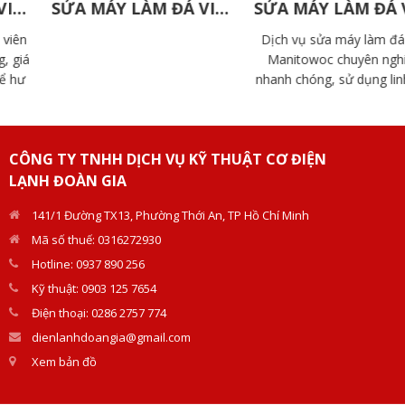
SỬA MÁY LÀM ĐÁ VIÊN ELIP
SỬA MÁY LÀM ĐÁ VIÊN MANITOWOC
Dịch vụ sửa máy làm đá viên
Manitowoc chuyên nghiệp,
nhanh chóng, sử dụng linh kiện
chính hãng. Đội ngũ kỹ thuật
Doàn Gia giàu kinh nghiệm, hỗ
trợ tận nơi.
CÔNG TY TNHH DỊCH VỤ KỸ THUẬT CƠ ĐIỆN
LẠNH ĐOÀN GIA
141/1 Đường TX13, Phường Thới An, TP Hồ Chí Minh
Mã số thuế: 0316272930
Hotline: 0937 890 256
Kỹ thuật: 0903 125 7654
Điện thoại: 0286 2757 774
dienlanhdoangia@gmail.com
Xem bản đồ