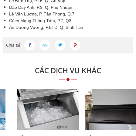
Lê Đức Thọ, P.16, Q. Gò Vấp
Đào Duy Anh, P.9, Q. Phú Nhuận
Lê Văn Lương, P. Tân Phong, Q.7
Cách Mạng Tháng Tám, P.7, Q3
An Dương Vương, P.BTĐ, Q. Bình Tân
Chia sẻ:
CÁC DỊCH VỤ KHÁC