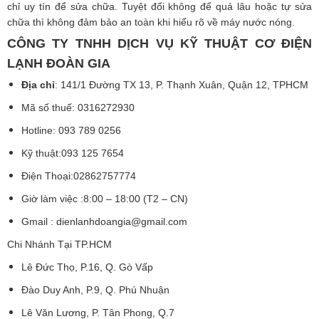
chỉ uy tín để sửa chữa. Tuyệt đối không để quá lâu hoặc tự sửa
chữa thì không đảm bảo an toàn khi hiểu rõ về máy nước nóng.
CÔNG TY TNHH DỊCH VỤ KỸ THUẬT CƠ ĐIỆN
LẠNH ĐOÀN GIA
Địa chỉ
: 141/1 Đường TX 13, P. Thạnh Xuân, Quận 12, TPHCM
Mã số thuế: 0316272930
Hotline: 093 789 0256
Kỹ thuật:093 125 7654
Điện Thoại:02862757774
Giờ làm việc :8:00 – 18:00 (T2 – CN)
Gmail :
dienlanhdoangia@gmail.com
Chi Nhánh Tại TP.HCM
Lê Đức Thọ, P.16, Q. Gò Vấp
Đào Duy Anh, P.9, Q. Phú Nhuận
Lê Văn Lương, P. Tân Phong, Q.7