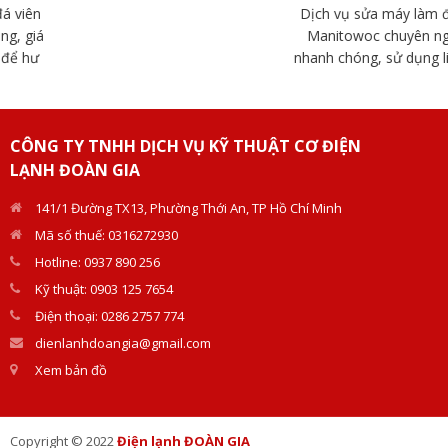
Dịch vụ sửa máy làm đá viên
Manitowoc chuyên nghiệp,
nhanh chóng, sử dụng linh kiện
chính hãng. Đội ngũ kỹ thuật
Doàn Gia giàu kinh nghiệm, hỗ
trợ tận nơi.
CÔNG TY TNHH DỊCH VỤ KỸ THUẬT CƠ ĐIỆN
LẠNH ĐOÀN GIA
141/1 Đường TX13, Phường Thới An, TP Hồ Chí Minh
Mã số thuế: 0316272930
Hotline: 0937 890 256
Kỹ thuật: 0903 125 7654
Điện thoại: 0286 2757 774
dienlanhdoangia@gmail.com
Xem bản đồ
Copyright © 2022
Điện lạnh ĐOÀN GIA