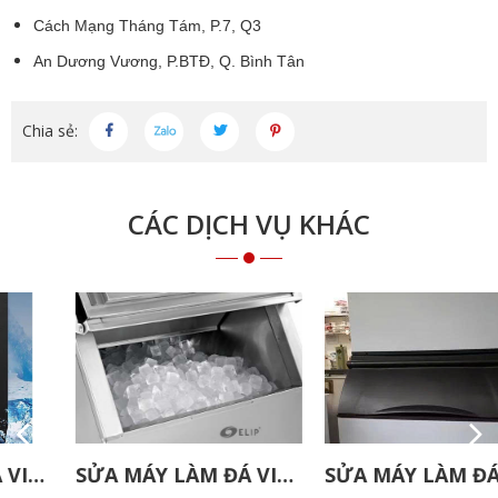
Cách Mạng Tháng Tám, P.7, Q3
An Dương Vương, P.BTĐ, Q. Bình Tân
Chia sẻ:
CÁC DỊCH VỤ KHÁC
SỬA MÁY LÀM ĐÁ VIÊN ELIP
SỬA MÁY LÀM ĐÁ VIÊN MANITOWOC