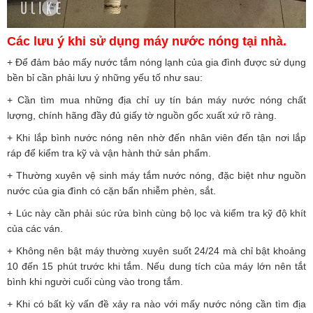
Các lưu ý khi sử dụng máy nước nóng tại nhà.
+ Để đảm bảo mấy nước tắm nóng lạnh của gia đình được sử dụng
bền bỉ cần phải lưu ý những yếu tố như sau:
+ Cần tìm mua những địa chỉ uy tín bán máy nước nóng chất
lượng, chính hãng đầy đủ giấy tờ nguồn gốc xuất xứ rõ ràng.
+ Khi lắp bình nước nóng nên nhờ đến nhân viên đến tận nơi lắp
ráp để kiểm tra kỹ và vận hành thử sản phẩm.
+ Thường xuyên vệ sinh máy tắm nước nóng, đặc biệt như nguồn
nước của gia đình có cặn bẩn nhiễm phèn, sắt.
+ Lúc này cần phải súc rửa bình cùng bộ lọc và kiểm tra kỹ độ khít
của các ván.
+ Không nên bật máy thường xuyên suốt 24/24 mà chỉ bật khoảng
10 đến 15 phút trước khi tắm. Nếu dung tích của máy lớn nên tắt
bình khi người cuối cùng vào trong tắm.
+ Khi có bất kỳ vấn đề xảy ra nào với mấy nước nóng cần tìm địa