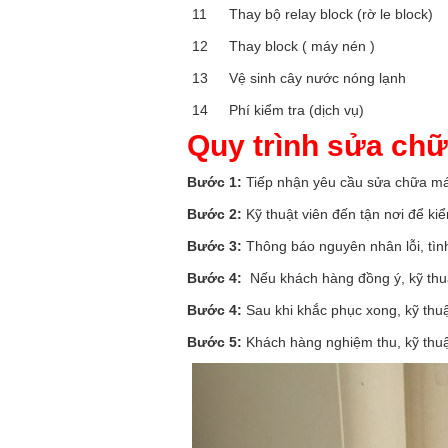
11
Thay bộ relay block (rờ le block)
12
Thay block ( máy nén )
13
Vệ sinh cây nước nóng lạnh
14
Phí kiểm tra (dịch vụ)
Quy trình sửa ch
Bước 1:
Tiếp nhận yêu cầu
sửa chữa má
Bước 2:
Kỹ thuật viên đến tận nơi để ki
Bước 3:
Thông báo nguyên nhân lỗi, tìn
Bước 4:
Nếu khách hàng đồng ý, kỹ thu
Bước 4:
Sau khi khắc phục xong, kỹ thuậ
Bước 5:
Khách hàng nghiệm thu, kỹ thuậ