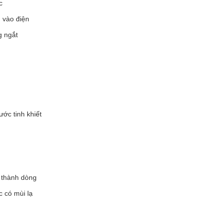
c
 vào điện
g ngắt
ớc tinh khiết
g thành dòng
 có mùi lạ