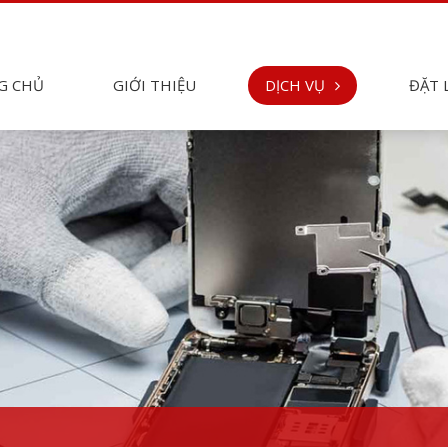
G CHỦ
GIỚI THIỆU
DỊCH VỤ
ĐẶT 