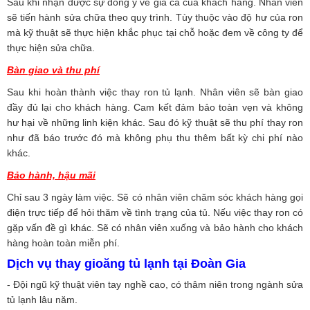
Sau khi nhận được sự đồng ý về giá cả của khách hàng. Nhân viên
sẽ tiến hành sửa chữa theo quy trình. Tùy thuộc vào độ hư của ron
mà kỹ thuật sẽ thực hiện khắc phục tại chỗ hoặc đem về công ty để
thực hiện sửa chữa.
Bàn giao và thu phí
Sau khi hoàn thành việc thay ron tủ lạnh. Nhân viên sẽ bàn giao
đầy đủ lại cho khách hàng. Cam kết đảm bảo toàn vẹn và không
hư hại về những linh kiện khác. Sau đó kỹ thuật sẽ thu phí thay ron
như đã báo trước đó mà không phụ thu thêm bất kỳ chi phí nào
khác.
Bảo hành, hậu mãi
Chỉ sau 3 ngày làm việc. Sẽ có nhân viên chăm sóc khách hàng gọi
điện trực tiếp để hỏi thăm về tình trạng của tủ. Nếu việc thay ron có
gặp vấn đề gì khác. Sẽ có nhân viên xuống và bảo hành cho khách
hàng hoàn toàn miễn phí.
Dịch vụ thay gioăng tủ lạnh tại Đoàn Gia
- Đội ngũ kỹ thuật viên tay nghề cao, có thâm niên trong ngành sửa
tủ lạnh lâu năm.