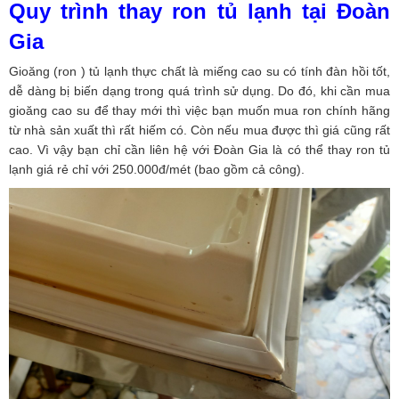
Quy trình thay ron tủ lạnh tại Đoàn
Gia
Gioăng (ron ) tủ lạnh thực chất là miếng cao su có tính đàn hồi tốt,
dễ dàng bị biến dạng trong quá trình sử dụng. Do đó, khi cần mua
gioăng cao su để thay mới thì việc bạn muốn mua ron chính hãng
từ nhà sản xuất thì rất hiếm có. Còn nếu mua được thì giá cũng rất
cao. Vì vậy bạn chỉ cần liên hệ với Đoàn Gia là có thể thay ron tủ
lạnh giá rẻ chỉ với 250.000đ/mét (bao gồm cả công).