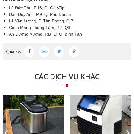
Lê Đức Thọ, P.16, Q. Gò Vấp
Đào Duy Anh, P.9, Q. Phú Nhuận
Lê Văn Lương, P. Tân Phong, Q.7
Cách Mạng Tháng Tám, P.7, Q3
An Dương Vương, P.BTĐ, Q. Bình Tân
Chia sẻ:
CÁC DỊCH VỤ KHÁC