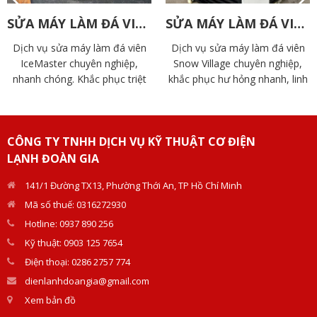
SỬA MÁY LÀM ĐÁ VIÊN ICEMASTER
SỬA MÁY LÀM ĐÁ VIÊN SNOW VILLAGE
Dịch vụ sửa máy làm đá viên
Dịch vụ sửa máy làm đá viên
IceMaster chuyên nghiệp,
Snow Village chuyên nghiệp,
nhanh chóng. Khắc phục triệt
khắc phục hư hỏng nhanh, linh
để hư hỏng, thay linh kiện chính
kiện chính hãng, bảo hành dài
hãng, bảo hành uy tín tại Điện
hạn. Liên hệ ngay để được hỗ
Lạnh Đoàn Gia
trợ.
CÔNG TY TNHH DỊCH VỤ KỸ THUẬT CƠ ĐIỆN
LẠNH ĐOÀN GIA
141/1 Đường TX13, Phường Thới An, TP Hồ Chí Minh
Mã số thuế: 0316272930
Hotline: 0937 890 256
Kỹ thuật: 0903 125 7654
Điện thoại: 0286 2757 774
dienlanhdoangia@gmail.com
Xem bản đồ