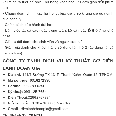
- Sửa chữa triệt để nhiều hư hỏng khác nhau từ đơn giản đến phức
tạp.
- Chuẩn đoán chính xác hư hỏng, báo giá theo khung giá quy định
của công ty.
- Chính sách bảo hành dài hạn.
- Làm việc tất cả các ngày trong tuần, kể cả ngày lễ thứ 7 và chủ
nhật.
- Giá ưu đãi dành cho sinh viên và người cao tuổi.
- Giảm giá dành cho khách hàng sử dụng lần thứ 2 (áp dụng tất cả
các dịch vụ).
CÔNG TY TNHH DỊCH VỤ KỸ THUẬT CƠ ĐIỆN
LẠNH ĐOÀN GIA
Địa chỉ:
141/1 Đường TX 13, P. Thạnh Xuân, Quận 12, TPHCM
Mã số thuế: 0316272930
Hotline
: 093 789 0256
Kỹ thuật
:093 125 7654
Điện Thoại
:02862757774
Giờ làm việc
:8:00 – 18:00 (T2 – CN)
Gmail
:
dienlanhdoangia@gmail.com
Chi Nhánh Tại TP.HCM