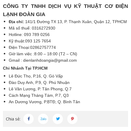
CÔNG TY TNHH DỊCH VỤ KỸ THUẬT CƠ ĐIỆN
LẠNH ĐOÀN GIA
Địa chỉ:
141/1 Đường TX 13, P. Thạnh Xuân, Quận 12, TPHCM
Mã số thuế: 0316272930
Hotline: 093 789 0256
Kỹ thuật:093 125 7654
Điện Thoại:02862757774
Giờ làm việc :8:00 – 18:00 (T2 – CN)
Gmail :
dienlanhdoangia@gmail.com
Chi Nhánh Tại TP.HCM
Lê Đức Thọ, P.16, Q. Gò Vấp
Đào Duy Anh, P.9, Q. Phú Nhuận
Lê Văn Lương, P. Tân Phong, Q.7
Cách Mạng Tháng Tám, P.7, Q3
An Dương Vương, P.BTĐ, Q. Bình Tân
Chia sẻ: