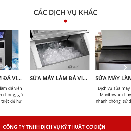
CÁC DỊCH VỤ KHÁC
SỬA MÁY LÀM ĐÁ VIÊN ELIP
SỬA MÁY LÀM ĐÁ VIÊN MANITOWOC
Dịch vụ sửa máy làm đá viên
Manitowoc chuyên nghiệp,
nhanh chóng, sử dụng linh kiện
chính hãng. Đội ngũ kỹ thuật
Doàn Gia giàu kinh nghiệm, hỗ
trợ tận nơi.
CÔNG TY TNHH DỊCH VỤ KỸ THUẬT CƠ ĐIỆN